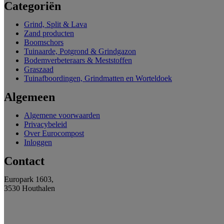
Categoriën
Grind, Split & Lava
Zand producten
Boomschors
Tuinaarde, Potgrond & Grindgazon
Bodemverbeteraars & Meststoffen
Graszaad
Tuinafboordingen, Grindmatten en Worteldoek
Algemeen
Algemene voorwaarden
Privacybeleid
Over Eurocompost
Inloggen
Contact
Europark 1603,
3530 Houthalen
011/60 53 30
info@eurocompost.be