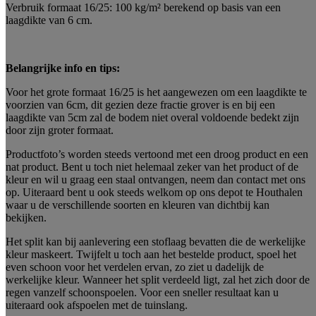
Verbruik formaat 16/25: 100 kg/m² berekend op basis van een
laagdikte van 6 cm.
Belangrijke info en tips:
Voor het grote formaat 16/25 is het aangewezen om een laagdikte te
voorzien van 6cm, dit gezien deze fractie grover is en bij een
laagdikte van 5cm zal de bodem niet overal voldoende bedekt zijn
door zijn groter formaat.
Productfoto’s worden steeds vertoond met een droog product en een
nat product. Bent u toch niet helemaal zeker van het product of de
kleur en wil u graag een staal ontvangen, neem dan contact met ons
op. Uiteraard bent u ook steeds welkom op ons depot te Houthalen
waar u de verschillende soorten en kleuren van dichtbij kan
bekijken.
Het split kan bij aanlevering een stoflaag bevatten die de werkelijke
kleur maskeert. Twijfelt u toch aan het bestelde product, spoel het
even schoon voor het verdelen ervan, zo ziet u dadelijk de
werkelijke kleur. Wanneer het split verdeeld ligt, zal het zich door de
regen vanzelf schoonspoelen. Voor een sneller resultaat kan u
uiteraard ook afspoelen met de tuinslang.