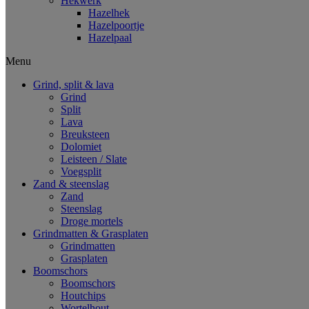
Hekwerk
Hazelhek
Hazelpoortje
Hazelpaal
Menu
Grind, split & lava
Grind
Split
Lava
Breuksteen
Dolomiet
Leisteen / Slate
Voegsplit
Zand & steenslag
Zand
Steenslag
Droge mortels
Grindmatten & Grasplaten
Grindmatten
Grasplaten
Boomschors
Boomschors
Houtchips
Wortelhout