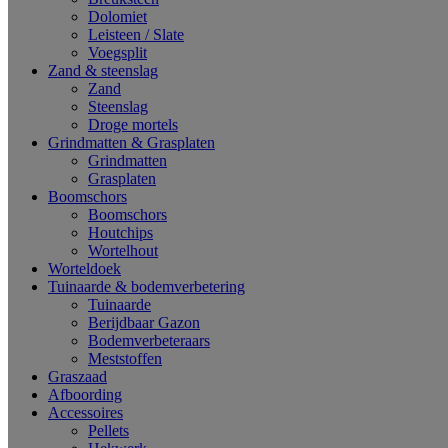
Dolomiet
Leisteen / Slate
Voegsplit
Zand & steenslag
Zand
Steenslag
Droge mortels
Grindmatten & Grasplaten
Grindmatten
Grasplaten
Boomschors
Boomschors
Houtchips
Wortelhout
Worteldoek
Tuinaarde & bodemverbetering
Tuinaarde
Berijdbaar Gazon
Bodemverbeteraars
Meststoffen
Graszaad
Afboording
Accessoires
Pellets