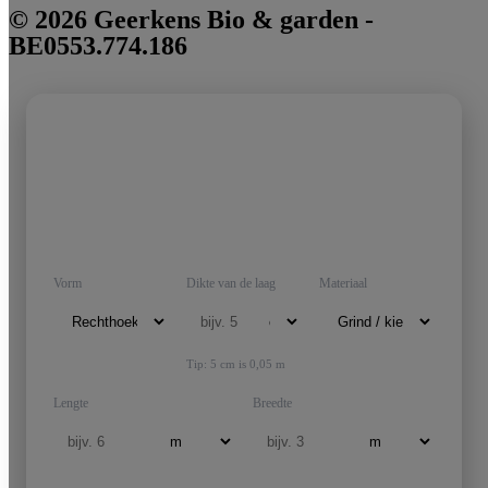
© 2026 Geerkens Bio & garden -
BE0553.774.186
Bereken hoeveel materiaal je nodig
hebt
Geef oppervlakte en laagdikte in. Voor kiezels en grind tonen
we kilo's. Voor zand en schors tonen we kubieke meters.
Vorm
Dikte van de laag
Materiaal
Tip: 5 cm is 0,05 m
Lengte
Breedte