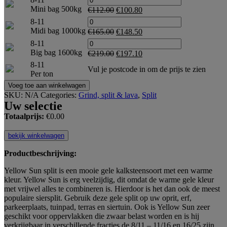
Mini bag 500kg
€
112.00
€
100.80
8-11
Midi bag 1000kg
€
165.00
€
148.50
8-11
Big bag 1600kg
€
219.00
€
197.10
8-11
Vul je postcode in om de prijs te zien
Per ton
Voeg toe aan winkelwagen
SKU:
N/A
Categories:
Grind, split & lava
,
Split
Uw selectie
Totaalprijs:
€
0.00
bekijk winkelwagen
Productbeschrijving:
Yellow Sun split is een mooie gele kalksteensoort met een warme
kleur. Yellow Sun is erg veelzijdig, dit omdat de warme gele kleur
met vrijwel alles te combineren is. Hierdoor is het dan ook de meest
populaire siersplit. Gebruik deze gele split op uw oprit, erf,
parkeerplaats, tuinpad, terras en siertuin. Ook is Yellow Sun zeer
geschikt voor oppervlakken die zwaar belast worden en is hij
verkrijgbaar in verschillende fracties de 8/11 – 11/16 en 16/25 zijn