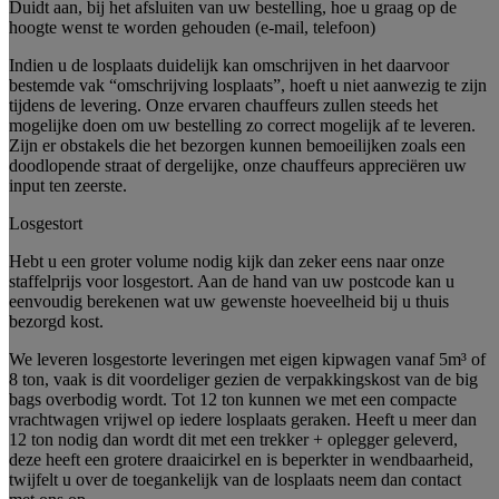
Duidt aan, bij het afsluiten van uw bestelling, hoe u graag op de
hoogte wenst te worden gehouden (e-mail, telefoon)
Indien u de losplaats duidelijk kan omschrijven in het daarvoor
bestemde vak “omschrijving losplaats”, hoeft u niet aanwezig te zijn
tijdens de levering. Onze ervaren chauffeurs zullen steeds het
mogelijke doen om uw bestelling zo correct mogelijk af te leveren.
Zijn er obstakels die het bezorgen kunnen bemoeilijken zoals een
doodlopende straat of dergelijke, onze chauffeurs appreciëren uw
input ten zeerste.
Losgestort
Hebt u een groter volume nodig kijk dan zeker eens naar onze
staffelprijs voor losgestort. Aan de hand van uw postcode kan u
eenvoudig berekenen wat uw gewenste hoeveelheid bij u thuis
bezorgd kost.
We leveren losgestorte leveringen met eigen kipwagen vanaf 5m³ of
8 ton, vaak is dit voordeliger gezien de verpakkingskost van de big
bags overbodig wordt. Tot 12 ton kunnen we met een compacte
vrachtwagen vrijwel op iedere losplaats geraken. Heeft u meer dan
12 ton nodig dan wordt dit met een trekker + oplegger geleverd,
deze heeft een grotere draaicirkel en is beperkter in wendbaarheid,
twijfelt u over de toegankelijk van de losplaats neem dan contact