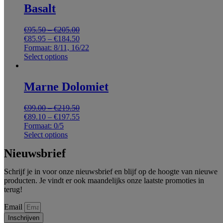
Basalt
€
95.50
–
€
205.00
€
85.95
–
€
184.50
Formaat: 8/11, 16/22
Select options
Marne Dolomiet
€
99.00
–
€
219.50
€
89.10
–
€
197.55
Formaat: 0/5
Select options
Nieuwsbrief
Schrijf je in voor onze nieuwsbrief en blijf op de hoogte van nieuwe
producten. Je vindt er ook maandelijks onze laatste promoties in
terug!
Email
Inschrijven