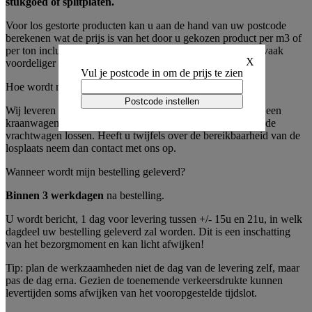
stukgoed of splitplaten.
Voor los gestorte producten kan u aan de hand van uw postcode
berekenen wat de prijs is van het door u gekozen product per m3 of
per ton inclusief levering. Vanaf 5m³ of 8 ton is los gestort vaak
X
voordeliger dan verpakt in bags.
Vul je postcode in om de prijs te zien
Hoe wordt mijn bestelling geleverd?
Postcode instellen
Wij leveren alle formaten bags, splitplaten en stukgoed met een
kraanwagen. We kunnen uw bestelling tot 5 meter rondom de
vrachtwagen lossen. Heeft u twijfels over de bereikbaarheid van de
losplaats neem dan contact met ons op.
Wanneer wordt mijn bestelling geleverd?
Binnen 3 werkdagen
na bestelling.
U wordt bericht, 1 dag voor levering tussen +/- 15u en 21u, in welk
dagdeel uw bestelling geleverd zal worden. Dit is een inschatting
van het bezorgmoment en kan licht afwijken!
Tip: plan de werkzaamheden niet de dag van de levering zelf, maar
pas de dag erna. Gezien de toenemende verkeersdrukte kunnen
levertijden soms afwijken van het vooropgestelde tijdslot.