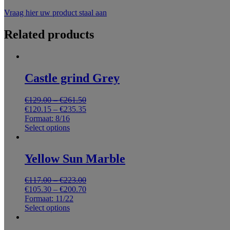
Vraag hier uw product staal aan
Related products
Castle grind Grey
€
129.00
–
€
261.50
€
120.15
–
€
235.35
Formaat: 8/16
Select options
Yellow Sun Marble
€
117.00
–
€
223.00
€
105.30
–
€
200.70
Formaat: 11/22
Select options