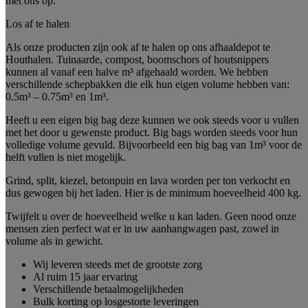
met ons op.
Los af te halen
Als onze producten zijn ook af te halen op ons afhaaldepot te
Houthalen. Tuinaarde, compost, boomschors of houtsnippers
kunnen al vanaf een halve m³ afgehaald worden. We hebben
verschillende schepbakken die elk hun eigen volume hebben van:
0.5m³ – 0.75m³ en 1m³.
Heeft u een eigen big bag deze kunnen we ook steeds voor u vullen
met het door u gewenste product. Big bags worden steeds voor hun
volledige volume gevuld. Bijvoorbeeld een big bag van 1m³ voor de
helft vullen is niet mogelijk.
Grind, split, kiezel, betonpuin en lava worden per ton verkocht en
dus gewogen bij het laden. Hier is de minimum hoeveelheid 400 kg.
Twijfelt u over de hoeveelheid welke u kan laden. Geen nood onze
mensen zien perfect wat er in uw aanhangwagen past, zowel in
volume als in gewicht.
Wij leveren steeds met de grootste zorg
Al ruim 15 jaar ervaring
Verschillende betaalmogelijkheden
Bulk korting op losgestorte leveringen