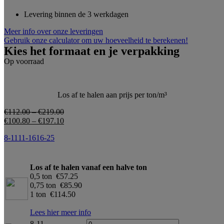
Levering binnen de 3 werkdagen
Meer info over onze leveringen
Gebruik onze calculator om uw hoeveelheid te berekenen!
Kies het formaat en je verpakking
Op voorraad
Los af te halen aan prijs per ton/m³
€
112.00
–
€
219.00
€
100.80
–
€
197.10
8-11
11-16
16-25
Los af te halen vanaf een halve ton
0,5 ton €57.25
0,75 ton €85.90
1 ton €114.50
Lees hier meer info
8-11