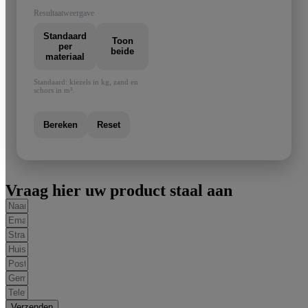
Resultaatweergave
Standaard
Toon
per
beide
materiaal
Standaard: kiezels in kg, zand en
schors in m³.
Bereken
Reset
Vraag hier uw product staal aan
Verzenden